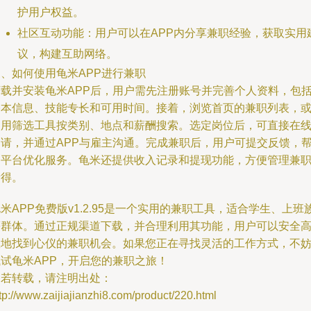
护用户权益。
社区互动功能：用户可以在APP内分享兼职经验，获取实用
议，构建互助网络。
、如何使用龟米APP进行兼职
下载并安装龟米APP后，用户需先注册账号并完善个人资料，包
基本信息、技能专长和可用时间。接着，浏览首页的兼职列表，
使用筛选工具按类别、地点和薪酬搜索。选定岗位后，可直接在
申请，并通过APP与雇主沟通。完成兼职后，用户可提交反馈，
助平台优化服务。龟米还提供收入记录和提现功能，方便管理兼
所得。
米APP免费版v1.2.95是一个实用的兼职工具，适合学生、上班
等群体。通过正规渠道下载，并合理利用其功能，用户可以安全
效地找到心仪的兼职机会。如果您正在寻找灵活的工作方式，不
试试龟米APP，开启您的兼职之旅！
如若转载，请注明出处：
tp://www.zaijiajianzhi8.com/product/220.html