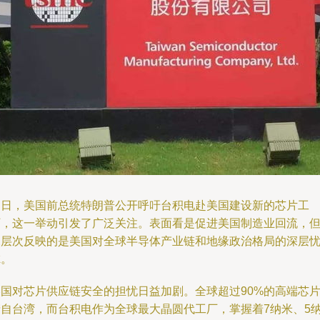
近日，美国前总统特朗普公开呼吁台积电赴美国建设新的芯片工
厂，这一举动引发了广泛关注。表面看是促进美国制造业回流，
深层次反映的是美国对全球半导体产业链和地缘政治格局的深层
虑。
美国对芯片供应链安全的担忧日益加剧。全球超过90%的高端芯
产自台湾，而台积电作为全球最大晶圆代工厂，掌握着7纳米、5