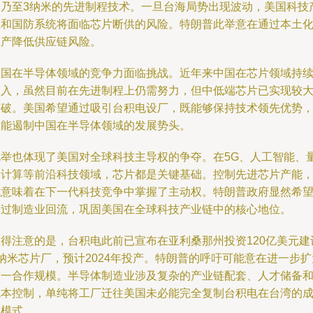
米乃至3纳米的先进制程技术。一旦台海局势出现波动，美国科技
业和国防系统将面临芯片断供的风险。特朗普此举意在通过本土
生产降低供应链风险。
美国在半导体领域的竞争力面临挑战。近年来中国在芯片领域持
投入，虽然目前在先进制程上仍需努力，但中低端芯片已实现较
突破。美国希望通过吸引台积电设厂，既能够保持技术领先优势
又能遏制中国在半导体领域的发展势头。
此举也体现了美国对全球科技主导权的争夺。在5G、人工智能、
子计算等前沿科技领域，芯片都是关键基础。控制先进芯片产能
就意味着在下一代科技竞争中掌握了主动权。特朗普政府显然希
通过制造业回流，巩固美国在全球科技产业链中的核心地位。
值得注意的是，台积电此前已宣布在亚利桑那州投资120亿美元建
纳米芯片厂，预计2024年投产。特朗普的呼吁可能意在进一步扩
这一合作规模。半导体制造业涉及复杂的产业链配套、人才储备
成本控制，单纯将工厂迁往美国未必能完全复制台积电在台湾的
功模式。