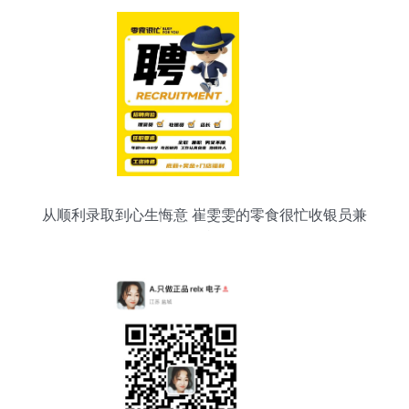
从顺利录取到心生悔意 崔雯雯的零食很忙收银员兼
职反思