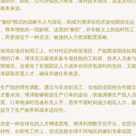
组成部分。因此，公司持续投入研发，保持技术领先，这是其信
的根本来源。
而“兼职”模式的战略引入与深化，则成为博泽在经济波动期优化运
营、降本增效的一招妙棋。这里的“兼职”，并非狭义上的临时性工
作，而更接近于一种灵活、敏捷的人力资源配置策略。
它体现在项目制用工上。针对特定的研发项目、产能爬坡期或短
激增的订单，博泽灵活雇佣具备专项技能的工程师、技术人员参
短期项目。这避免了长期固定人力成本在经济低迷时的负担，又
精准获取所需人才，确保关键任务推进。
是生产线的弹性调配。通过与非全职员工、当地职业院校合作建
人才蓄水池，博泽能够根据生产订单的波动，快速调整生产线人
配置。订单饱满时迅速补充人手，需求平缓时则减少相应人力，
大提升了生产效率和成本适应性。
这亦是一种全球化的人才网络思维。博泽利用数字化平台，在部
支持性、分析性工作上，尝试连接全球不同地区的兼职专家或团