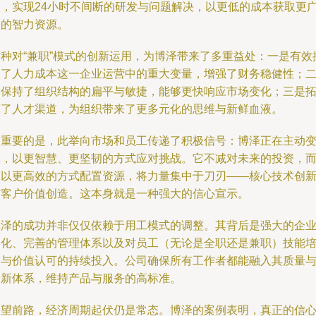
队，实现24小时不间断的研发与问题解决，以更低的成本获取更
泛的智力资源。
这种对“兼职”模式的创新运用，为博泽带来了多重益处：一是有效
制了人力成本这一企业运营中的重大变量，增强了财务稳健性；
是保持了组织结构的扁平与敏捷，能够更快响应市场变化；三是
宽了人才渠道，为组织带来了更多元化的思维与新鲜血液。
更重要的是，此举向市场和员工传递了积极信号：博泽正在主动
革，以更智慧、更坚韧的方式应对挑战。它不减对未来的投资，
是以更高效的方式配置资源，将力量集中于刀刃——核心技术创
与客户价值创造。这本身就是一种强大的信心宣示。
博泽的成功并非仅仅依赖于用工模式的调整。其背后是强大的企
文化、完善的管理体系以及对员工（无论是全职还是兼职）技能
训与价值认可的持续投入。公司确保所有工作者都能融入其质量
创新体系，维持产品与服务的高标准。
展望前路，经济周期起伏仍是常态。博泽的案例表明，真正的信