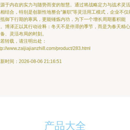
来源于内在的实力与随势而变的智慧。通过将战略定力与战术灵
性相结合，特别是创新性地整合“兼职”等灵活用工模式，企业不仅
够抵御下行期的寒风，更能锤炼内功，为下一个增长周期蓄积能
量。博泽正以其行动诠释：冬天不是停滞的季节，而是为春天精
准备、灵活布局的时刻。
如若转载，请注明出处：
tp://www.zaijiajianzhi8.com/product/283.html
新时间：2026-08-06 21:16:51
产品大全