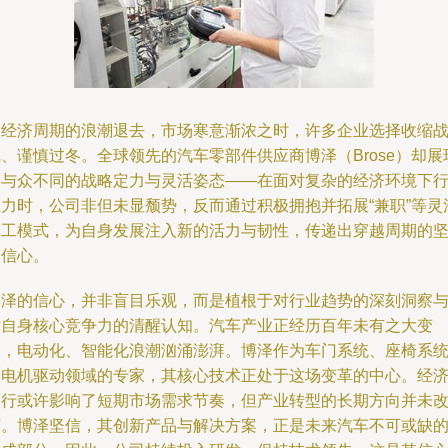
当经济周期的浪潮退去，市场寒意渐浓之时，许多企业选择收缩
、谨慎过冬。全球领先的汽车零部件供应商博泽（Brose）却展
出与众不同的战略定力与灵活姿态——在面对复杂的经济环境下
压力时，公司非但未显颓势，反而通过积极拥抱并拓展“兼职”等灵
用工模式，为自身发展注入新的活力与韧性，传递出穿越周期的
定信心。
博泽的信心，并非盲目乐观，而是植根于对行业趋势的深刻洞察
对自身核心竞争力的清醒认知。汽车产业正经历百年未有之大变
局，电动化、智能化浪潮汹涌澎湃。博泽作为车门系统、座椅系
及电机驱动领域的专家，其核心技术正处于这场变革的中心。经
下行或许影响了短期市场需求节奏，但产业转型的长期方向并未
变。博泽坚信，其创新产品与解决方案，正是未来汽车不可或缺