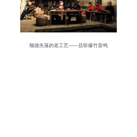
顺德失落的老工艺——且听爆竹昔鸣