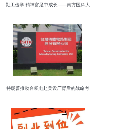
勤工俭学 精神富足中成长——南方医科大
学兼职实践感悟
特朗普推动台积电赴美设厂背后的战略考
量