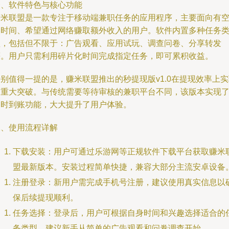
一、软件特色与核心功能
赚米联盟是一款专注于移动端兼职任务的应用程序，主要面向有
闲时间、希望通过网络赚取额外收入的用户。软件内置多种任务
型，包括但不限于：广告观看、应用试玩、调查问卷、分享转发
等。用户只需利用碎片化时间完成指定任务，即可累积收益。
别值得一提的是，赚米联盟推出的秒提现版v1.0在提现效率上
了重大突破。与传统需要等待审核的兼职平台不同，该版本实现
即时到账功能，大大提升了用户体验。
二、使用流程详解
下载安装：用户可通过乐游网等正规软件下载平台获取赚米
盟最新版本。安装过程简单快捷，兼容大部分主流安卓设备
注册登录：新用户需完成手机号注册，建议使用真实信息以
保后续提现顺利。
任务选择：登录后，用户可根据自身时间和兴趣选择适合的
务类型。建议新手从简单的广告观看和问卷调查开始。