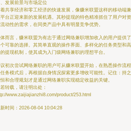
四、发展前景与市场定位
随着共享经济和零工经济的快速发展，像赚米联盟这样的移动端
职平台正迎来新的发展机遇。其秒提现的特色精准抓住了用户对
金流动性的需求，在同类产品中具有明显竞争优势。
总体而言，赚米联盟为有志于通过网络兼职增加收入的用户提供
一个可靠的选择。其简单直观的操作界面、多样化的任务类型和
效的提现机制，使其成为入门级网络兼职的理想平台。
建议初次尝试网络兼职的用户可从赚米联盟开始，在熟悉操作流
和任务模式后，再根据自身情况探索更多增收可能性。记住：持
以恒和合理规划才是通过网络兼职实现稳定收益的关键。
如若转载，请注明出处：
tp://www.zaijiajianzhi8.com/product/253.html
新时间：2026-08-04 10:04:28